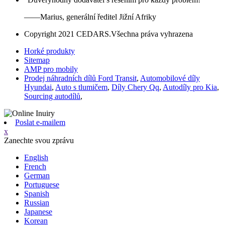
——Marius, generální ředitel Jižní Afriky
Copyright 2021 CEDARS.Všechna práva vyhrazena
Horké produkty
Sitemap
AMP pro mobily
Prodej náhradních dílů Ford Transit
,
Automobilové díly
Hyundai
,
Auto s tlumičem
,
Díly Chery Qq
,
Autodíly pro Kia
,
Sourcing autodílů
,
Poslat e-mailem
x
Zanechte svou zprávu
English
French
German
Portuguese
Spanish
Russian
Japanese
Korean