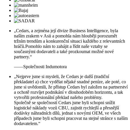
„Cedars, a zejména její divize Business Intelligence, byla
naším zrakem v Asii a pomohla nám hlouběji porozumět
tržním trendům a konkurenční situaci každého z relevantních
hráčů.Pomohlo nám to zahájit a řídit naše vztahy se
současnými dodavateli a také prozkoumat možné nové
partnery.“
——Společnosti Indumotora
„Nejprve jsme si mysleli, že Cedars je další (tradiční
překladatel a) chce vydělat nějaké snadné peníze, ale poté, co
jsme si uvědomili, že přístup Cedars byl založen na partnerství
a ochotě rozvíjet podnikání v dlouhodobém horizontu, a tak
vytvořili profesionální překlad našeho problémy.
Společně se společností Cedars jsme byli schopni snížit
logistické náklady vozů CBU, zajistit rychlejší a přesnější
dodávky náhradních dílů, jednat s novými OEM, ve všech
případech jsme byli schopni pracovat na stejné stránce s naším
dodavatelem.“