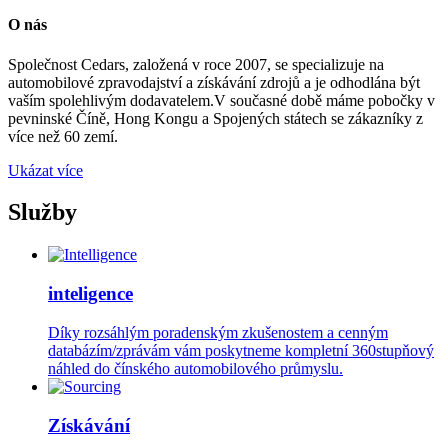
O nás
Společnost Cedars, založená v roce 2007, se specializuje na
automobilové zpravodajství a získávání zdrojů a je odhodlána být
vaším spolehlivým dodavatelem.V současné době máme pobočky v
pevninské Číně, Hong Kongu a Spojených státech se zákazníky z
více než 60 zemí.
Ukázat více
Služby
inteligence
Díky rozsáhlým poradenským zkušenostem a cenným
databázím/zprávám vám poskytneme kompletní 360stupňový
náhled do čínského automobilového průmyslu.
Získávání