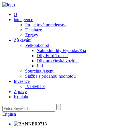
O
inteligence
Projektové poradenství
Databáze
Zprávy
Získávání
Velkoobchod
Náhradní díly Hyundai/Kia
Díly Ford Transit
Díly pro čínská vozidla
Jiní
Sourcing Agent
Služba s přidanou hodnotou
Investice
IVISMILE
Zprávy
Kontakt
English