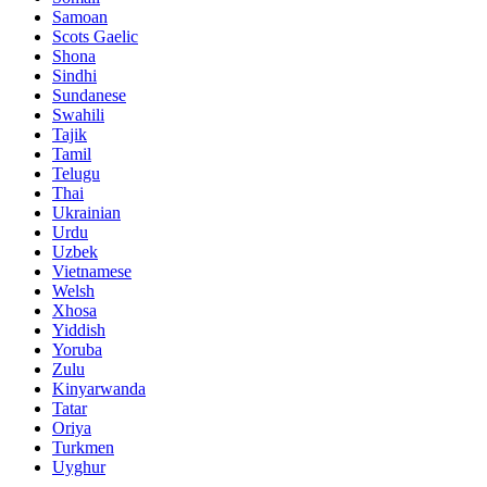
Samoan
Scots Gaelic
Shona
Sindhi
Sundanese
Swahili
Tajik
Tamil
Telugu
Thai
Ukrainian
Urdu
Uzbek
Vietnamese
Welsh
Xhosa
Yiddish
Yoruba
Zulu
Kinyarwanda
Tatar
Oriya
Turkmen
Uyghur