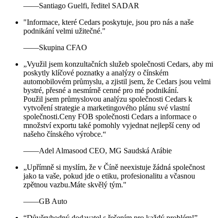
——Santiago Guelfi, ředitel SADAR
"Informace, které Cedars poskytuje, jsou pro nás a naše
podnikání velmi užitečné."
——Skupina CFAO
„Využil jsem konzultačních služeb společnosti Cedars, aby mi
poskytly klíčové poznatky a analýzy o čínském
automobilovém průmyslu, a zjistil jsem, že Cedars jsou velmi
bystré, přesné a nesmírně cenné pro mé podnikání.
Použil jsem průmyslovou analýzu společnosti Cedars k
vytvoření strategie a marketingového plánu své vlastní
společnosti.Ceny FOB společnosti Cedars a informace o
množství exportu také pomohly vyjednat nejlepší ceny od
našeho čínského výrobce.“
——Adel Almasood CEO, MG Saudská Arábie
„Upřímně si myslím, že v Číně neexistuje žádná společnost
jako ta vaše, pokud jde o etiku, profesionalitu a včasnou
zpětnou vazbu.Máte skvělý tým."
——GB Auto
“Důvěryhodný dodavatel s řešením pro každý problém!”